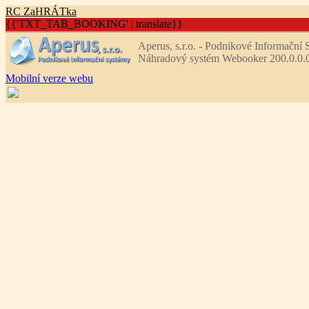
R
C
Z
aHRÁTka
{{'TXT_TAB_BOOKING' | translate}}
Aperus, s.r.o. - Podnikové Informační
Náhradový systém Webooker 200.0.0.
Mobilní verze webu