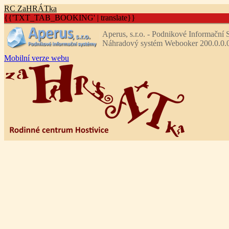
R
C
Z
aHRÁTka
{{'TXT_TAB_BOOKING' | translate}}
Aperus, s.r.o. - Podnikové Informační
Náhradový systém Webooker 200.0.0.
Mobilní verze webu