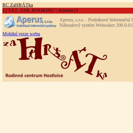
R
C
Z
aHRÁTka
{{'TXT_TAB_BOOKING' | translate}}
Aperus, s.r.o. - Podnikové Informační
Náhradový systém Webooker 200.0.0.
Mobilní verze webu