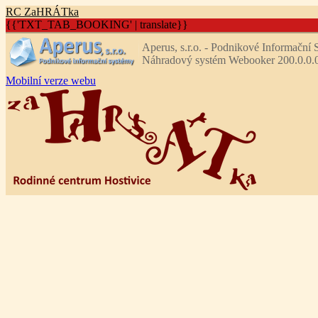
R
C
Z
aHRÁTka
{{'TXT_TAB_BOOKING' | translate}}
Aperus, s.r.o. - Podnikové Informační
Náhradový systém Webooker 200.0.0.
Mobilní verze webu