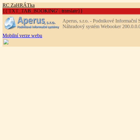
R
C
Z
aHRÁTka
{{'TXT_TAB_BOOKING' | translate}}
Aperus, s.r.o. - Podnikové Informační
Náhradový systém Webooker 200.0.0.
Mobilní verze webu