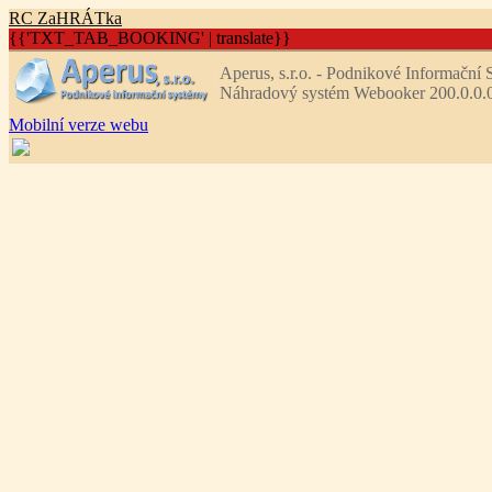
R
C
Z
aHRÁTka
{{'TXT_TAB_BOOKING' | translate}}
Aperus, s.r.o. - Podnikové Informační
Náhradový systém Webooker 200.0.0.
Mobilní verze webu