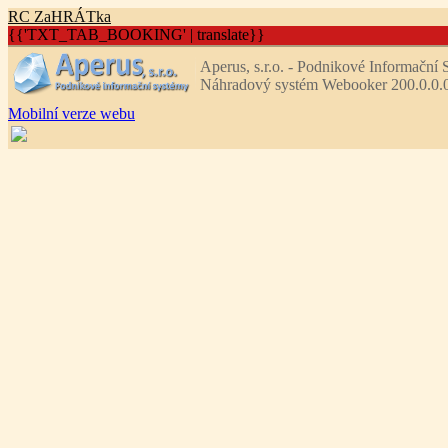
R
C
Z
aHRÁTka
{{'TXT_TAB_BOOKING' | translate}}
Aperus, s.r.o. - Podnikové Informační
Náhradový systém Webooker 200.0.0.
Mobilní verze webu